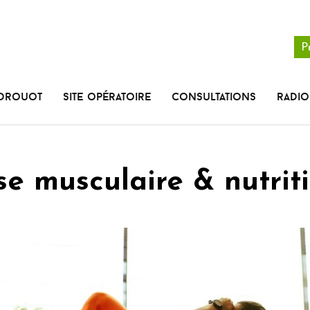
P
 Drouot
Site opératoire
Consultations
radio
se musculaire & nutrit