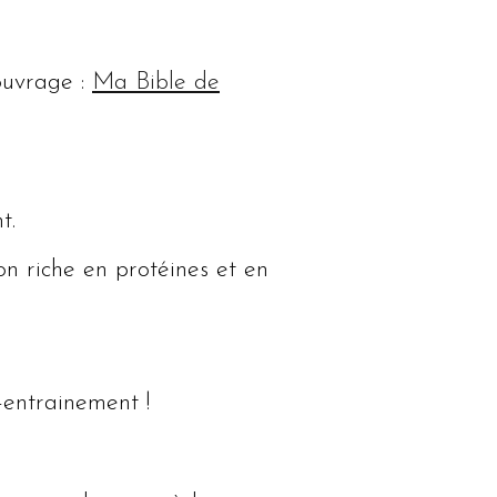
ouvrage :
Ma Bible de
t.
on riche en protéines et en
-entrainement !