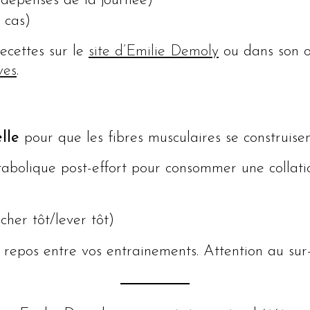
s dépenses de la journée)
s cas)
ecettes sur le
site d’Emilie Demoly
ou dans son 
ves
.
lle
pour que les fibres musculaires se construisen
tabolique post-effort pour consommer une collati
er tôt/lever tôt)
repos entre vos entrainements. Attention au sur