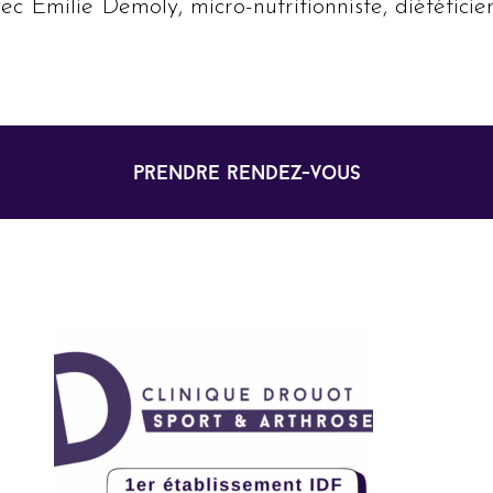
c Emilie Demoly, micro-nutritionniste, diététicie
prendre rendez-vous