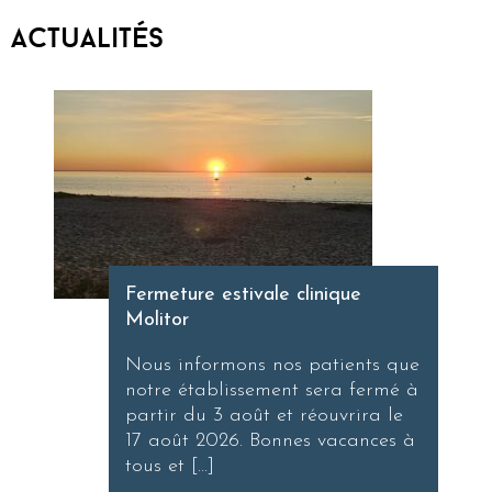
Actualités
Fermeture estivale clinique
Molitor
Nous informons nos patients que
notre établissement sera fermé à
partir du 3 août et réouvrira le
17 août 2026. Bonnes vacances à
tous et […]