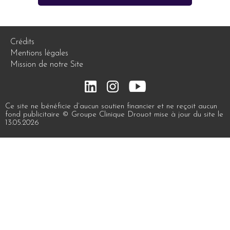
Crédits
Mentions légales
Mission de notre Site
Ce site ne bénéficie d’aucun soutien financier et ne reçoit aucun
fond publicitaire © Groupe Clinique Drouot mise à jour du site le
13.05.2026