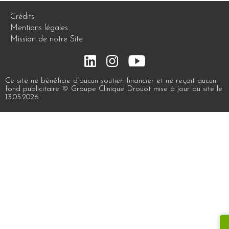
Crédits
Mentions légales
Mission de notre Site
Ce site ne bénéficie d’aucun soutien financier et ne reçoit aucun
fond publicitaire © Groupe Clinique Drouot mise à jour du site le
13.05.2026