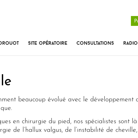
P
 Drouot
Site opératoire
Consultations
radio
le
mment beaucoup évolué avec le développement de
ique.
ues en chirurgie du pied, nos spécialistes sont l
gie de l’hallux valgus, de l’instabilité de cheville,