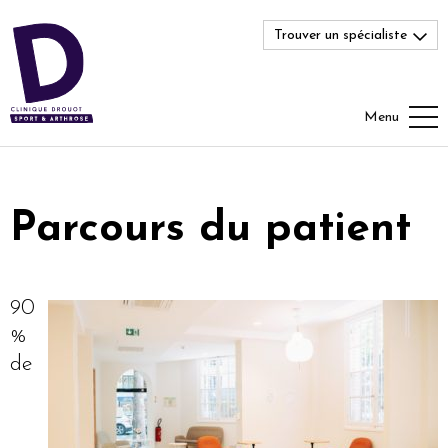
Trouver un spécialiste
Menu
Parcours du patient
90
%
de