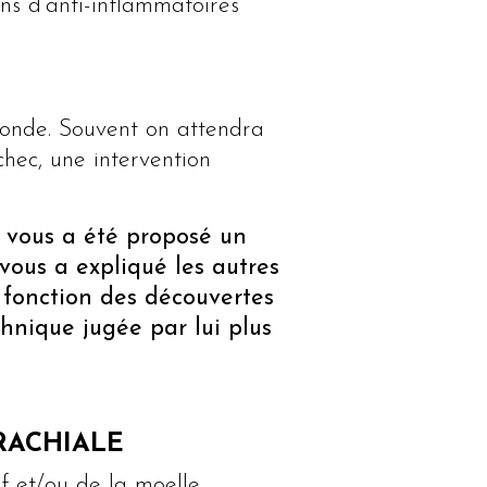
ons d’anti-inflammatoires
ofonde. Souvent on attendra
hec, une intervention
l vous a été proposé un
vous a expliqué les autres
n fonction des découvertes
chnique jugée par lui plus
RACHIALE
rf et/ou de la moelle