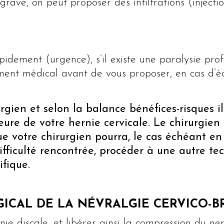
ggrave, on peut proposer des infiltrations (injecti
apidement (urgence), s’il existe une paralysie pr
ent médical avant de vous proposer, en cas d’éc
rgien et selon la balance bénéfices-risques i
eure de votre hernie cervicale. Le chirurgien 
 que votre chirurgien pourra, le cas échéant e
ifficulté rencontrée, procéder à une autre te
ifique.
GICAL DE LA NÉVRALGIE CERVICO-B
rnie discale, et libérer ainsi la compression du ne