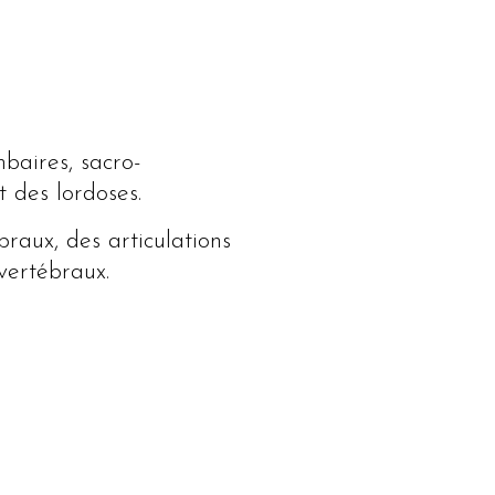
baires, sacro-
t des lordoses.
braux, des articulations
vertébraux.