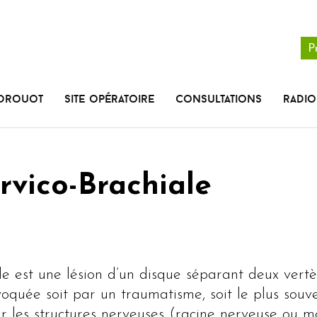
P
 Drouot
Site opératoire
Consultations
radio
rvico-Brachiale
le est une lésion d’un disque séparant deux vertè
oquée soit par un traumatisme, soit le plus souve
r les structures nerveuses (racine nerveuse ou mo