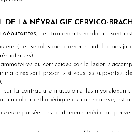
L DE LA NÉVRALGIE CERVICO-BRAC
u débutantes,
des traitements médicaux sont inst
uleur (des simples médicaments antalgiques jusqu
ès intenses).
lammatoires ou corticoïdes car la lésion s’acco
ammatoires sont prescrits si vous les supportez, 
.
sur la contracture musculaire, les myorelaxants.
r un collier orthopédique ou une minerve, est uti
loureuse passée, ces traitements médicaux peuve