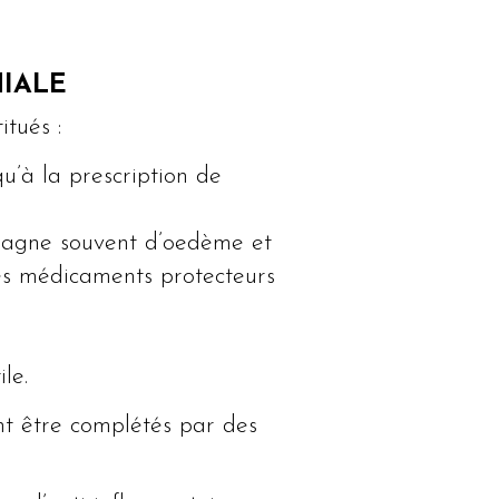
HIALE
itués :
’à la prescription de
mpagne souvent d’oedème et
des médicaments protecteurs
le.
nt être complétés par des