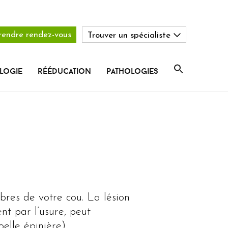
rendre rendez-vous
Trouver un spécialiste
logie
rééducation
pathologies
bres de votre cou. La lésion
nt par l’usure, peut
elle épinière).