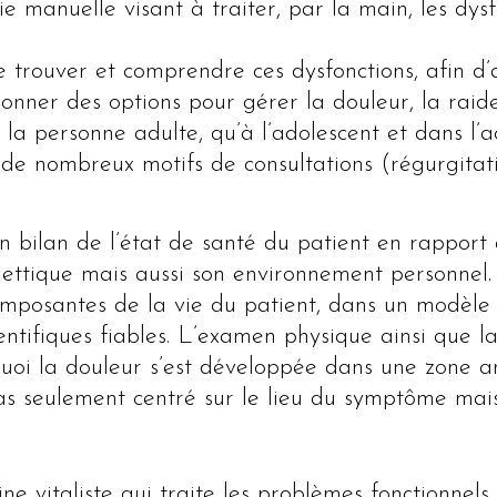
e manuelle visant à traiter, par la main, les dys
e trouver et comprendre ces dysfonctions, afin d
donner des options pour gérer la douleur, la raid
 à la personne adulte, qu’à l’adolescent et dans 
e nombreux motifs de consultations (régurgitatio
 bilan de l’état de santé du patient en rapport a
lettique mais aussi son environnement personnel.
composantes de la vie du patient, dans un modèle
ientifiques fiables. L’examen physique ainsi que 
oi la douleur s’est développée dans une zone an
s seulement centré sur le lieu du symptôme mais
e vitaliste qui traite les problèmes fonctionnels, 