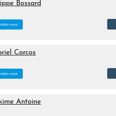
lippe Bossard
endez-vous
riel Corcos
endez-vous
kime Antoine