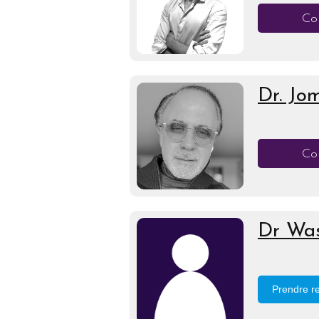
Con
Dr. Jo
Con
Dr Was
Prendre r