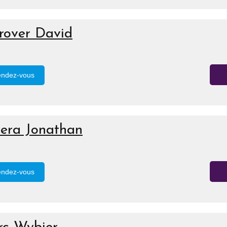
trover David
endez-vous
lvera Jonathan
endez-vous