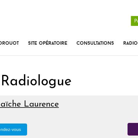
P
 Drouot
Site opératoire
Consultations
radio
 Radiologue
llaïche Laurence
endez-vous