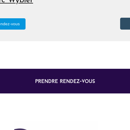
c Wybier
endez-vous
prendre rendez-vous