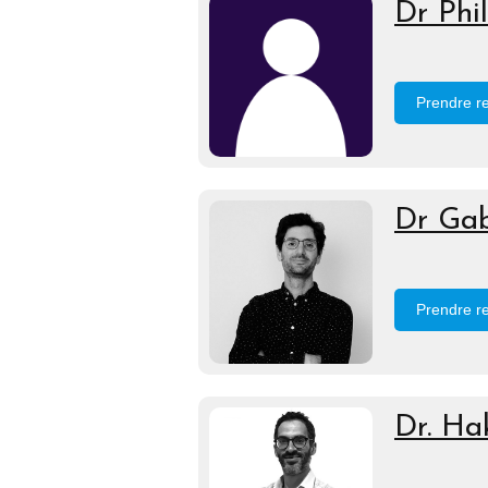
Dr Phi
Prendre r
Dr Gab
Prendre r
Dr. Ha