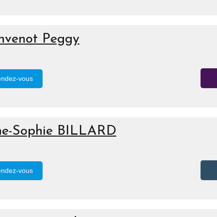
envenot Peggy
endez-vous
ne-Sophie BILLARD
endez-vous