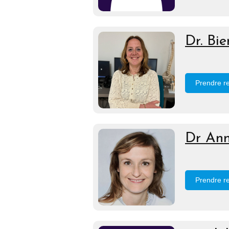
Dr. Bi
Prendre r
Dr An
Prendre r