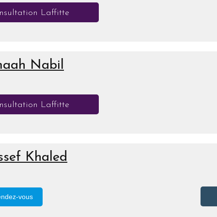
sultation Laffitte
maah Nabil
sultation Laffitte
sef Khaled
endez-vous