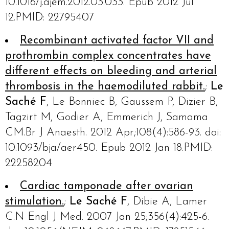
10.1016/j.ajem.2012.03.033. Epub 2012 Jul
12.PMID: 22795407
Recombinant activated factor VII and
prothrombin complex concentrates have
different effects on bleeding and arterial
thrombosis in the haemodiluted rabbit.
;
Le
Saché F
, Le Bonniec B, Gaussem P, Dizier B,
Tagzirt M, Godier A, Emmerich J, Samama
CM.Br J Anaesth. 2012 Apr;108(4):586-93. doi:
10.1093/bja/aer450. Epub 2012 Jan 18.PMID:
22258204
Cardiac tamponade after ovarian
stimulation.
;
Le Saché F
, Dibie A, Lamer
C.N Engl J Med. 2007 Jan 25;356(4):425-6.