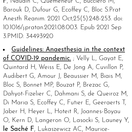
F
, Naudin C, Quemeneur C, Bucciero M,
Barouk D, Dufour G, Ecoffey C, Bloc S.Prat
Anesth Reanim. 2021 Oct;25(5):248-253. doi:
10.1016/j.pratan.2021.08.003. Epub 2021 Sep
3.PMID: 34493920
Guidelines: Anaesthesia in the context
of COVID-19 pandemic.
; Velly L, Gayat E,
Quintard H, Weiss E, De Jong A, Cuvillon P,
Audibert G, Amour J, Beaussier M, Biais M,
Bloc S, Bonnet MP, Bouzat P, Brezac G,
Dahyot-Fizelier C, Dahmani S, de Queiroz M,
Di Maria S, Ecoffey C, Futier E, Geeraerts T,
Jaber H, Heyer L, Hoteit R, Joannes-Boyau
O, Kern D, Langeron O, Lasocki S, Launey Y,
le Saché F
, Lukaszewicz AC, Maurice-