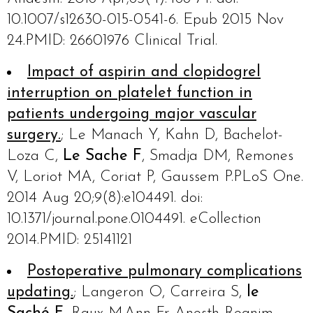
10.1007/s12630-015-0541-6. Epub 2015 Nov
24.PMID: 26601976 Clinical Trial.
Impact of aspirin and clopidogrel
interruption on platelet function in
patients undergoing major vascular
surgery.
; Le Manach Y, Kahn D, Bachelot-
Loza C,
Le Sache F
, Smadja DM, Remones
V, Loriot MA, Coriat P, Gaussem P.PLoS One.
2014 Aug 20;9(8):e104491. doi:
10.1371/journal.pone.0104491. eCollection
2014.PMID: 25141121
Postoperative pulmonary complications
updating.
; Langeron O, Carreira S,
le