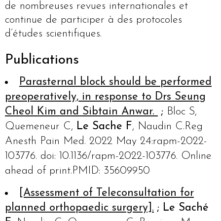
de nombreuses revues internationales et
continue de participer à des protocoles
d’études scientifiques.
Publications
Parasternal block should be performed
preoperatively, in response to Drs Seung
Cheol Kim and Sibtain Anwar.
;
Bloc S,
Quemeneur C,
Le Sache F
, Naudin C.Reg
Anesth Pain Med. 2022 May 24:rapm-2022-
103776. doi: 10.1136/rapm-2022-103776. Online
ahead of print.PMID: 35609950
[Assessment of Teleconsultation for
planned orthopaedic surgery].
;
Le Saché