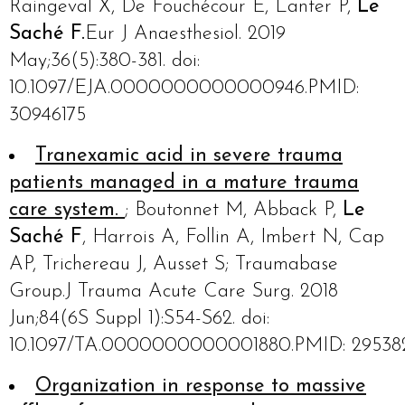
Raingeval X, De Fouchécour E, Lanter P,
Le
Saché F.
Eur J Anaesthesiol. 2019
May;36(5):380-381. doi:
10.1097/EJA.0000000000000946.PMID:
30946175
Tranexamic acid in severe trauma
patients managed in a mature trauma
care system.
; Boutonnet M, Abback P,
Le
Saché F
, Harrois A, Follin A, Imbert N, Cap
AP, Trichereau J, Ausset S; Traumabase
Group.J Trauma Acute Care Surg. 2018
Jun;84(6S Suppl 1):S54-S62. doi:
10.1097/TA.0000000000001880.PMID: 29538
Organization in response to massive