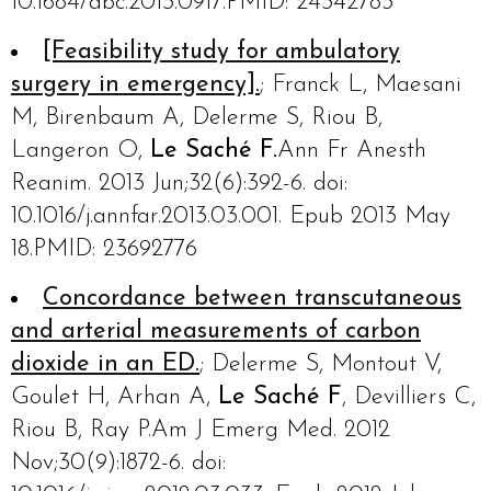
10.1684/abc.2013.0917.PMID: 24342783
[Feasibility study for ambulatory
surgery in emergency].
; Franck L, Maesani
M, Birenbaum A, Delerme S, Riou B,
Langeron O,
Le Saché F.
Ann Fr Anesth
Reanim. 2013 Jun;32(6):392-6. doi:
10.1016/j.annfar.2013.03.001. Epub 2013 May
18.PMID: 23692776
Concordance between transcutaneous
and arterial measurements of carbon
dioxide in an ED.
; Delerme S, Montout V,
Goulet H, Arhan A,
Le Saché F
, Devilliers C,
Riou B, Ray P.Am J Emerg Med. 2012
Nov;30(9):1872-6. doi: