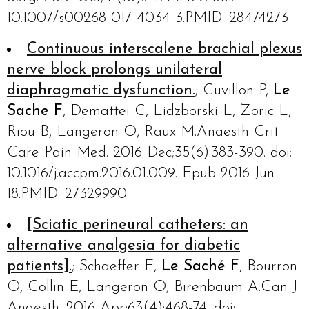
10.1007/s00268-017-4034-3.PMID: 28474273
Continuous interscalene brachial plexus
nerve block prolongs unilateral
diaphragmatic dysfunction.
; Cuvillon P,
Le
Sache F
, Demattei C, Lidzborski L, Zoric L,
Riou B, Langeron O, Raux M.Anaesth Crit
Care Pain Med. 2016 Dec;35(6):383-390. doi:
10.1016/j.accpm.2016.01.009. Epub 2016 Jun
18.PMID: 27329990
[Sciatic perineural catheters: an
alternative analgesia for diabetic
patients].
; Schaeffer E,
Le Saché F
, Bourron
O, Collin E, Langeron O, Birenbaum A.Can J
Anaesth. 2016 Apr;63(4):468-74. doi: