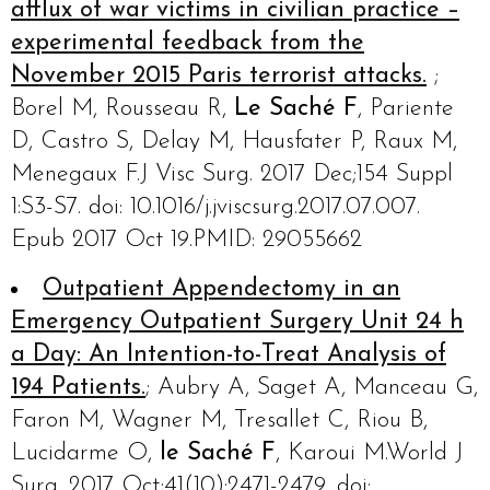
afflux of war victims in civilian practice –
experimental feedback from the
November 2015 Paris terrorist attacks.
;
Borel M, Rousseau R,
Le Saché F
, Pariente
D, Castro S, Delay M, Hausfater P, Raux M,
Menegaux F.J Visc Surg. 2017 Dec;154 Suppl
1:S3-S7. doi: 10.1016/j.jviscsurg.2017.07.007.
Epub 2017 Oct 19.PMID: 29055662
Outpatient Appendectomy in an
Emergency Outpatient Surgery Unit 24 h
a Day: An Intention-to-Treat Analysis of
194 Patients.
; Aubry A, Saget A, Manceau G,
Faron M, Wagner M, Tresallet C, Riou B,
Lucidarme O,
le Saché F
, Karoui M.World J
Surg. 2017 Oct;41(10):2471-2479. doi: