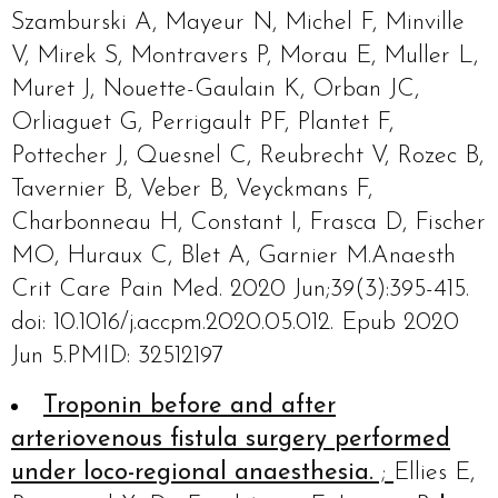
Szamburski A, Mayeur N, Michel F, Minville
V, Mirek S, Montravers P, Morau E, Muller L,
Muret J, Nouette-Gaulain K, Orban JC,
Orliaguet G, Perrigault PF, Plantet F,
Pottecher J, Quesnel C, Reubrecht V, Rozec B,
Tavernier B, Veber B, Veyckmans F,
Charbonneau H, Constant I, Frasca D, Fischer
MO, Huraux C, Blet A, Garnier M.Anaesth
Crit Care Pain Med. 2020 Jun;39(3):395-415.
doi: 10.1016/j.accpm.2020.05.012. Epub 2020
Jun 5.PMID: 32512197
Troponin before and after
arteriovenous fistula surgery performed
under loco-regional anaesthesia.
;
Ellies E,