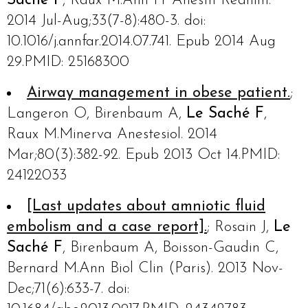
Saché F
, Raux M.Ann Fr Anesth Reanim.
2014 Jul-Aug;33(7-8):480-3. doi:
10.1016/j.annfar.2014.07.741. Epub 2014 Aug
29.PMID: 25168300
Airway management in obese patient.
;
Langeron O, Birenbaum A,
Le Saché F
,
Raux M.Minerva Anestesiol. 2014
Mar;80(3):382-92. Epub 2013 Oct 14.PMID:
24122033
[Last updates about amniotic fluid
embolism and a case report].
; Rosain J,
Le
Saché F
, Birenbaum A, Boisson-Gaudin C,
Bernard M.Ann Biol Clin (Paris). 2013 Nov-
Dec;71(6):633-7. doi: