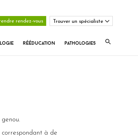
rendre rendez-vous
Trouver un spécialiste
logie
rééducation
pathologies
u genou.
r correspondant à de