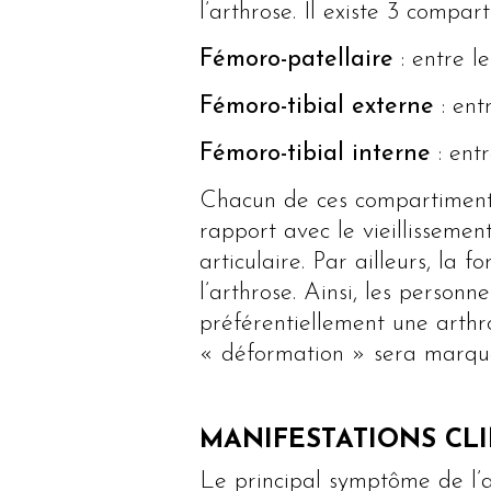
l’arthrose. Il existe 3 compa
Fémoro-patellaire
: entre l
Fémoro-tibial externe
: ent
Fémoro-tibial interne
: entr
Chacun de ces compartiments 
rapport avec le vieillissemen
articulaire. Par ailleurs, l
l’arthrose. Ainsi, les perso
préférentiellement une arthr
« déformation » sera marquée
MANIFESTATIONS CL
Le principal symptôme de l’a