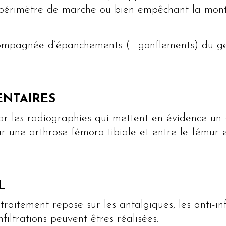
le périmètre de marche ou bien empêchant la mon
compagnée d’épanchements (=gonflements) du ge
NTAIRES
ar les radiographies qui mettent en évidence un 
ur une arthrose fémoro-tibiale et entre le fémur e
L
raitement repose sur les antalgiques, les anti-i
nfiltrations peuvent êtres réalisées.