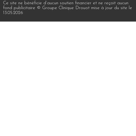
Ce site ne bénéficie d’aucun soutien financier et ne reçoit aucun
fond publicitaire © Groupe Clinique Drouot mise à jour du site le
13.05.2026