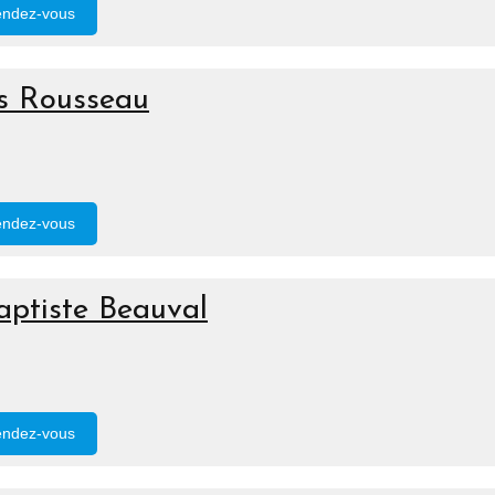
endez-vous
s Rousseau
endez-vous
aptiste Beauval
endez-vous