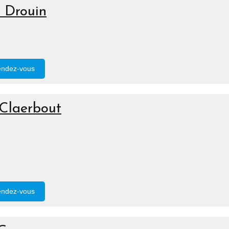
 Drouin
endez-vous
Claerbout
endez-vous