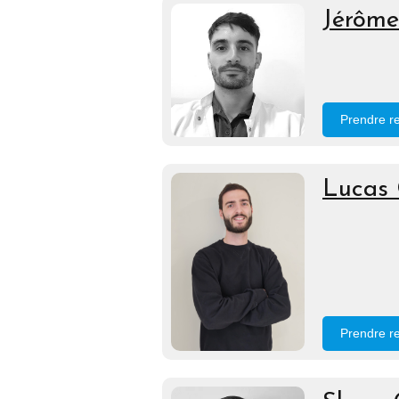
Jérôme
Prendre r
Lucas 
Prendre r