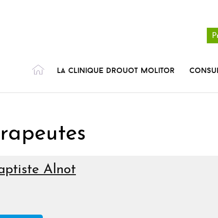
P
La clinique Drouot Molitor
Consul
érapeutes
aptiste Alnot